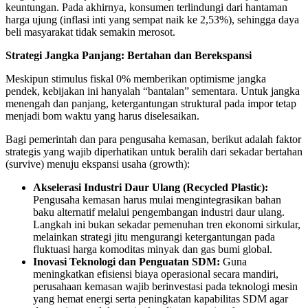
keuntungan. Pada akhirnya, konsumen terlindungi dari hantaman
harga ujung (inflasi inti yang sempat naik ke 2,53%), sehingga daya
beli masyarakat tidak semakin merosot.
Strategi Jangka Panjang: Bertahan dan Berekspansi
Meskipun stimulus fiskal 0% memberikan optimisme jangka
pendek, kebijakan ini hanyalah “bantalan” sementara. Untuk jangka
menengah dan panjang, ketergantungan struktural pada impor tetap
menjadi bom waktu yang harus diselesaikan.
Bagi pemerintah dan para pengusaha kemasan, berikut adalah faktor
strategis yang wajib diperhatikan untuk beralih dari sekadar bertahan
(survive) menuju ekspansi usaha (growth):
Akselerasi Industri Daur Ulang (Recycled Plastic):
Pengusaha kemasan harus mulai mengintegrasikan bahan
baku alternatif melalui pengembangan industri daur ulang.
Langkah ini bukan sekadar pemenuhan tren ekonomi sirkular,
melainkan strategi jitu mengurangi ketergantungan pada
fluktuasi harga komoditas minyak dan gas bumi global.
Inovasi Teknologi dan Penguatan SDM:
Guna
meningkatkan efisiensi biaya operasional secara mandiri,
perusahaan kemasan wajib berinvestasi pada teknologi mesin
yang hemat energi serta peningkatan kapabilitas SDM agar