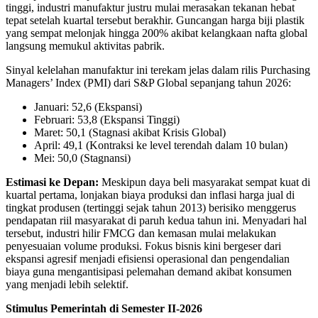
tinggi, industri manufaktur justru mulai merasakan tekanan hebat
tepat setelah kuartal tersebut berakhir. Guncangan harga biji plastik
yang sempat melonjak hingga 200% akibat kelangkaan nafta global
langsung memukul aktivitas pabrik.
Sinyal kelelahan manufaktur ini terekam jelas dalam rilis Purchasing
Managers’ Index (PMI) dari S&P Global sepanjang tahun 2026:
Januari: 52,6 (Ekspansi)
Februari: 53,8 (Ekspansi Tinggi)
Maret: 50,1 (Stagnasi akibat Krisis Global)
April: 49,1 (Kontraksi ke level terendah dalam 10 bulan)
Mei: 50,0 (Stagnansi)
Estimasi ke Depan:
Meskipun daya beli masyarakat sempat kuat di
kuartal pertama, lonjakan biaya produksi dan inflasi harga jual di
tingkat produsen (tertinggi sejak tahun 2013) berisiko menggerus
pendapatan riil masyarakat di paruh kedua tahun ini. Menyadari hal
tersebut, industri hilir FMCG dan kemasan mulai melakukan
penyesuaian volume produksi. Fokus bisnis kini bergeser dari
ekspansi agresif menjadi efisiensi operasional dan pengendalian
biaya guna mengantisipasi pelemahan demand akibat konsumen
yang menjadi lebih selektif.
Stimulus Pemerintah di Semester II-2026