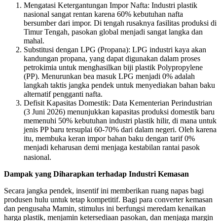
Mengatasi Ketergantungan Impor Nafta: Industri plastik
nasional sangat rentan karena 60% kebutuhan nafta
bersumber dari impor. Di tengah rusaknya fasilitas produksi di
Timur Tengah, pasokan global menjadi sangat langka dan
mahal.
Substitusi dengan LPG (Propana): LPG industri kaya akan
kandungan propana, yang dapat digunakan dalam proses
petrokimia untuk menghasilkan biji plastik Polypropylene
(PP). Menurunkan bea masuk LPG menjadi 0% adalah
langkah taktis jangka pendek untuk menyediakan bahan baku
alternatif pengganti nafta.
Defisit Kapasitas Domestik: Data Kementerian Perindustrian
(3 Juni 2026) menunjukkan kapasitas produksi domestik baru
memenuhi 50% kebutuhan industri plastik hilir, di mana untuk
jenis PP baru tersuplai 60-70% dari dalam negeri. Oleh karena
itu, membuka keran impor bahan baku dengan tarif 0%
menjadi keharusan demi menjaga kestabilan rantai pasok
nasional.
Dampak yang Diharapkan terhadap Industri Kemasan
Secara jangka pendek, insentif ini memberikan ruang napas bagi
produsen hulu untuk tetap kompetitif. Bagi para converter kemasan
dan pengusaha Mamin, stimulus ini berfungsi meredam kenaikan
harga plastik, menjamin ketersediaan pasokan, dan menjaga margin