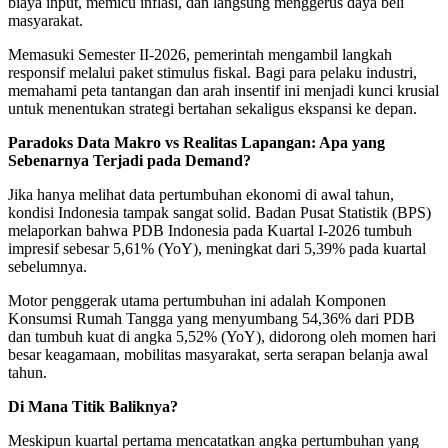
biaya input, memicu inflasi, dan langsung menggerus daya beli
masyarakat.
Memasuki Semester II-2026, pemerintah mengambil langkah
responsif melalui paket stimulus fiskal. Bagi para pelaku industri,
memahami peta tantangan dan arah insentif ini menjadi kunci krusial
untuk menentukan strategi bertahan sekaligus ekspansi ke depan.
Paradoks Data Makro vs Realitas Lapangan: Apa yang
Sebenarnya Terjadi pada Demand?
Jika hanya melihat data pertumbuhan ekonomi di awal tahun,
kondisi Indonesia tampak sangat solid. Badan Pusat Statistik (BPS)
melaporkan bahwa PDB Indonesia pada Kuartal I-2026 tumbuh
impresif sebesar 5,61% (YoY), meningkat dari 5,39% pada kuartal
sebelumnya.
Motor penggerak utama pertumbuhan ini adalah Komponen
Konsumsi Rumah Tangga yang menyumbang 54,36% dari PDB
dan tumbuh kuat di angka 5,52% (YoY), didorong oleh momen hari
besar keagamaan, mobilitas masyarakat, serta serapan belanja awal
tahun.
Di Mana Titik Baliknya?
Meskipun kuartal pertama mencatatkan angka pertumbuhan yang