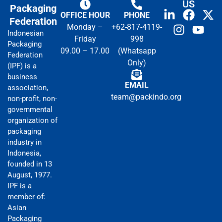
US
Packaging
OFFICE HOUR
PHONE
Federation
Monday –
+62-817-4119-
Indonesian
Friday
998
Packaging
09.00 – 17.00
(Whatsapp
Federation
Only)
(IPF) is a
business
EMAIL
association,
team@packindo.org
non-profit, non-
governmental
organization of
packaging
industry in
Indonesia,
founded in 13
August, 1977.
IPF is a
member of:
Asian
Packaging